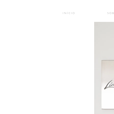
I N Í C I O
S O B