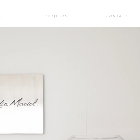
 R E
P R O J E T O S
C O N T A T O